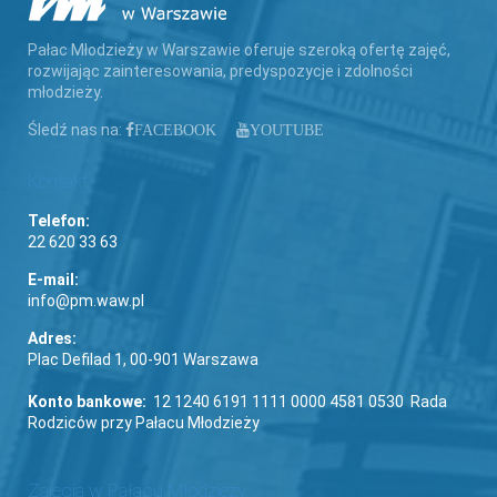
Pałac Młodzieży w Warszawie oferuje szeroką ofertę zajęć,
rozwijając zainteresowania, predyspozycje i zdolności
młodzieży.
Śledź nas na:
FACEBOOK
YOUTUBE
Kontakt
Telefon:
22 620 33 63
E-mail:
info@pm.waw.pl
Adres:
Plac Defilad 1, 00-901 Warszawa
Konto bankowe:
12 1240 6191 1111 0000 4581 0530 Rada
Rodziców przy Pałacu Młodzieży
Zajęcia w Pałacu Młodzieży