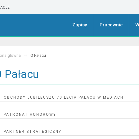
ACJE
Zapisy
Pracownie
W
rona główna
O Pałacu
 Pałacu
OBCHODY JUBILEUSZU 70 LECIA PAŁACU W MEDIACH
Pomógł odnaleźć pasję 300 tysiącom dzieci. Pałac Młodzieży świętuj
PATRONAT HONOROWY
Materiał o Pałacu Młodzieży w TVN
PARTNER STRATEGICZNY