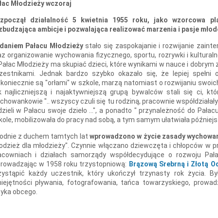
łac Młodzieży wczoraj
zpoczął działalność 5 kwietnia 1955 roku, jako wzorcowa pl
zbudzająca ambicje i pozwalająca realizować marzenia i pasje mło
daniem Pałacu Młodzieży
stało się zaspokajanie i rozwijanie zain
az organizowanie wychowania fizycznego, sportu, rozrywki i kultura
 Pałac Młodzieży ma skupiać dzieci, które wynikami w nauce i dobrym
zestnikami. Jednak bardzo szybko okazało się, że lepiej spełni 
ekoniecznie są "orłami" w szkole, marzą natomiast o rozwijaniu swoic
k najliczniejszą i najaktywniejszą grupą bywalców stali się ci, k
chowankowie ".. wszyscy czuli się tu rodziną, pracownie współdziałały
dzieli w Pałacu swoje dzieło ...", a ponadto " przynależność do Pała
kole, mobilizowała do pracy nad sobą, a tym samym ułatwiała późniejsz
odnie z duchem tamtych lat
wprowadzono w życie zasady wychowan
odzież dla młodzieży". Czynnie włączano dziewczęta i chłopców w pr
acowniach i działach samorządy współdecydujące o rozwoju Pała
rowadzając w 1958 roku trzystopniową:
Brązową Srebrną i Złotą O
zystąpić każdy uczestnik, który ukończył trzynasty rok życia. B
iejętności pływania, fotografowania, tańca towarzyskiego, prow
zyka obcego.