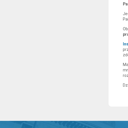
Pa
Je
Pa
Ob
pr
In
pr
zd
Ma
mn
ro
Dz