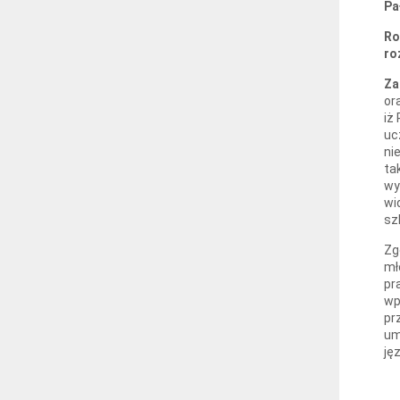
Pa
Ro
ro
Za
or
iż
uc
ni
ta
wy
wi
sz
Zg
mł
pr
wp
pr
um
ję