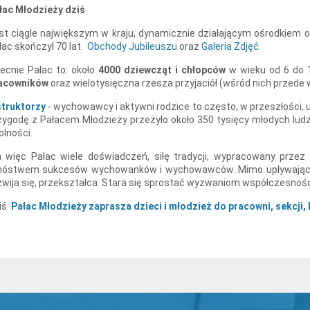
łac Młodzieży dziś
st ciągle największym w kraju, dynamicznie działającym ośrodkiem
łac skończył 70 lat.
Obchody Jubileuszu
oraz
Galeria Zdjęć
.
ecnie Pałac to: około
4000 dziewcząt i chłopców
w wieku od 6 do 1
acowników
oraz wielotysięczna rzesza przyjaciół (wśród nich przed
struktorzy
- wychowawcy i aktywni rodzice to często, w przeszłości, 
zygodę z Pałacem Młodzieży przeżyło około 350 tysięcy młodych ludz
olności.
 więc Pałac wiele doświadczeń, siłę tradycji, wypracowany prze
óstwem sukcesów wychowanków i wychowawców. Mimo upływającego
zwija się, przekształca. Stara się sprostać wyzwaniom współczesnośc
iś
Pałac Młodzieży zaprasza dzieci i młodzież do pracowni, sekcji, 