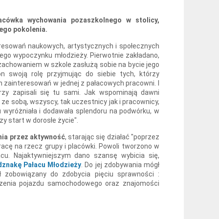
acówka wychowania pozaszkolnego w stolicy,
dego pokolenia.
teresowań naukowych, artystycznych i społecznych
lnego wypoczynku młodzieży. Pierwotnie zakładano,
 zachowaniem w szkole zasłużą sobie na bycie jego
on swoją rolę przyjmując do siebie tych, którzy
h zainteresowań w jednej z pałacowych pracowni. I
tórzy zapisali się tu sami. Jak wspominają dawni
 ze sobą, wszyscy, tak uczestnicy jak i pracownicy,
cu wyróżniała i dodawała splendoru na podwórku, w
y start w dorosłe życie".
ia przez aktywność
, starając się działać "poprzez
acę na rzecz grupy i placówki. Powoli tworzono w
cu. Najaktywniejszym dano szansę wybicia się,
dznakę Pałacu Młodzieży
. Do jej zdobywania mógł
ył zobowiązany do zdobycia pięciu sprawności :
adzenia pojazdu samochodowego oraz znajomości