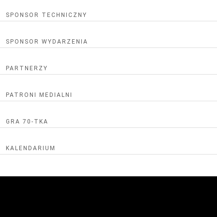
Piosenka jubileuszowa
SPONSOR TECHNICZNY
Artykuł - MIASTO DZIECI
SPONSOR WYDARZENIA
PARTNERZY
PATRONI MEDIALNI
GRA 70-TKA
KALENDARIUM
REGULAMIN
WRZESIEŃ
28.09. (sobota) DZIEŃ OTWARTY
PAŹDZIERNIK
9.10. (środa) Teatr Lalka
INAUGURACJA ROKU SZKOLNEGO PM
Roz