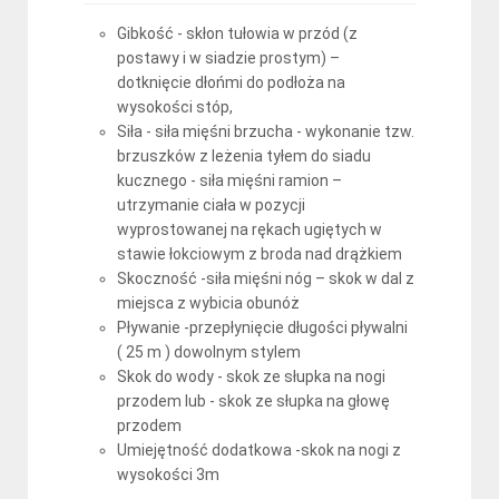
Gibkość - skłon tułowia w przód (z
postawy i w siadzie prostym) –
dotknięcie dłońmi do podłoża na
wysokości stóp,
Siła - siła mięśni brzucha - wykonanie tzw.
brzuszków z leżenia tyłem do siadu
kucznego - siła mięśni ramion –
utrzymanie ciała w pozycji
wyprostowanej na rękach ugiętych w
stawie łokciowym z broda nad drążkiem
Skoczność -siła mięśni nóg – skok w dal z
miejsca z wybicia obunóż
Pływanie -przepłynięcie długości pływalni
( 25 m ) dowolnym stylem
Skok do wody - skok ze słupka na nogi
przodem lub - skok ze słupka na głowę
przodem
Umiejętność dodatkowa -skok na nogi z
wysokości 3m