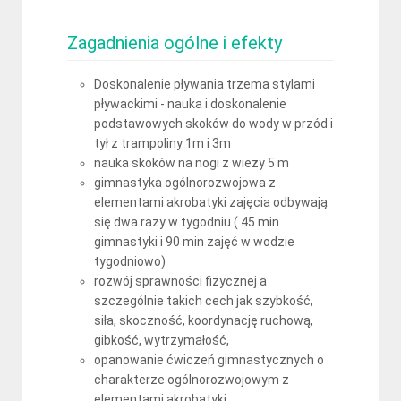
Zagadnienia ogólne i efekty
Doskonalenie pływania trzema stylami
pływackimi - nauka i doskonalenie
podstawowych skoków do wody w przód i
tył z trampoliny 1m i 3m
nauka skoków na nogi z wieży 5 m
gimnastyka ogólnorozwojowa z
elementami akrobatyki zajęcia odbywają
się dwa razy w tygodniu ( 45 min
gimnastyki i 90 min zajęć w wodzie
tygodniowo)
rozwój sprawności fizycznej a
szczególnie takich cech jak szybkość,
siła, skoczność, koordynację ruchową,
gibkość, wytrzymałość,
opanowanie ćwiczeń gimnastycznych o
charakterze ogólnorozwojowym z
elementami akrobatyki,