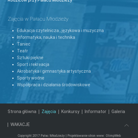
Rodziców przy Pałacu Młodzieży
Zajęcia w Pałacu Młodzieży
Edukacja czytelnicza , językowa i muzyczna
Informatyka, nauka i technika
Taniec
Teatr
Sztuki piękne
Sport i rekreacja
Akrobatyka i gimnastyka artystyczna
Sporty wodne
Współpraca i działania środowiskowe
Strona główna
Zajęcia
Konkursy
Informator
Galeria
WAKACJE
Copyright 2017 Pałac Młodzieży |
Projektowanie stron www: OlimpWeb