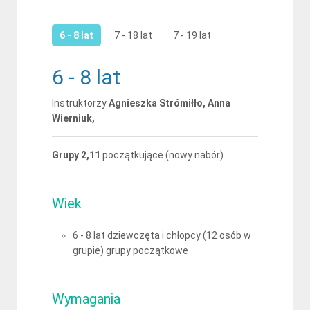
6 - 8 lat
7 - 18 lat
7 - 19 lat
6 - 8 lat
Instruktorzy
Agnieszka Strómiłło, Anna
Wierniuk,
Grupy 2,11
początkujące (nowy nabór)
Wiek
6 - 8 lat dziewczęta i chłopcy (12 osób w
grupie) grupy początkowe
Wymagania