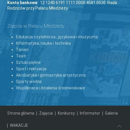
Konto bankowe:
12 1240 6191 1111 0000 4581 0530 Rada
Rodziców przy Pałacu Młodzieży
Zajęcia w Pałacu Młodzieży
Edukacja czytelnicza , językowa i muzyczna
Informatyka, nauka i technika
Taniec
Teatr
Sztuki piękne
Sport i rekreacja
Akrobatyka i gimnastyka artystyczna
Sporty wodne
Współpraca i działania środowiskowe
Strona główna
Zajęcia
Konkursy
Informator
Galeria
WAKACJE