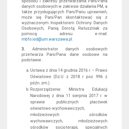
sposobu i zakresu przetwarzania Pani/Pana
danych osobowych w zakresie działania PM, a
także przysługujących Pani/Panu uprawnień,
może się Pani/Pan skontaktować się z
wyznaczonym Inspektorem Ochrony Danych
Osobowych, Panią Dorotą Ratuszniak za
pomocą adresu e-mail:
mbfo.iod@um.warszawa.pl
.
3.
Administrator danych osobowych
przetwarza Pani/Pana dane osobowe na
podstawie :
Ustawa z dnia 14 grudnia 2016 r. – Prawo
Oświatowe (Dz.U. z 2018 r poz. 996 z
późn. zm.).
Rozporządzenie Ministra Edukacji
Narodowej z dnia 11 sierpnia 2017 r. w
sprawie publicznych placówek
oświatowo-wychowawczych,
młodzieżowych ośrodków
wychowawczych, młodzieżowych
ośrodków socjoterapii, specjalnych