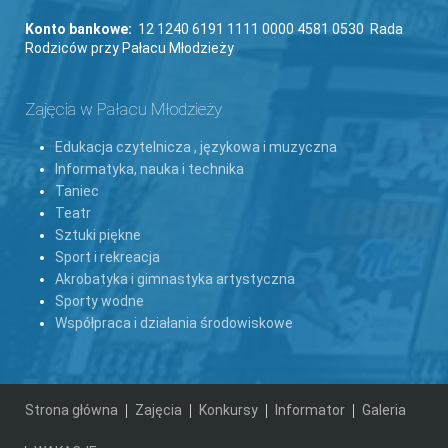
Konto bankowe:
12 1240 6191 1111 0000 4581 0530 Rada
Rodziców przy Pałacu Młodzieży
Zajęcia w Pałacu Młodzieży
Edukacja czytelnicza , językowa i muzyczna
Informatyka, nauka i technika
Taniec
Teatr
Sztuki piękne
Sport i rekreacja
Akrobatyka i gimnastyka artystyczna
Sporty wodne
Współpraca i działania środowiskowe
Strona główna
Zajęcia
Konkursy
Informator
Galeria