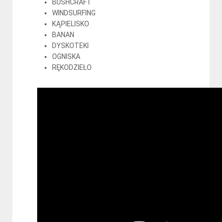
BUSHCRAFT
WINDSURFING
KĄPIELISKO
BANAN
DYSKOTEKI
OGNISKA
RĘKODZIEŁO