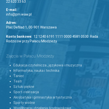
22 620 33 63
E-mail:
info@pm.waw.pl
Adres:
Plac Defilad 1, 00-901 Warszawa
Konto bankowe:
12 1240 6191 1111 0000 4581 0530 Rada
Rodziców przy Pałacu Młodzieży
Zajęcia w Pałacu Młodzieży
Edukacja czytelnicza , językowa i muzyczna
Informatyka, nauka i technika
Taniec
Teatr
Sztuki piękne
Sport i rekreacja
Akrobatyka i gimnastyka artystyczna
Sporty wodne
Współpraca i działania środowiskowe