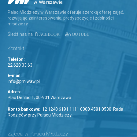
Pałac Młodzieży w Warszawie oferuje szeroką ofertę zajęć,
rozwijając zainteresowania, predyspozycje i zdolności
młodzieży.
Śledź nas na:
FACEBOOK
YOUTUBE
Kontakt
Telefon:
22 620 33 63
E-mail:
info@pm.waw.pl
Adres:
Plac Defilad 1, 00-901 Warszawa
Konto bankowe:
12 1240 6191 1111 0000 4581 0530 Rada
Rodziców przy Pałacu Młodzieży
Zajęcia w Pałacu Młodzieży