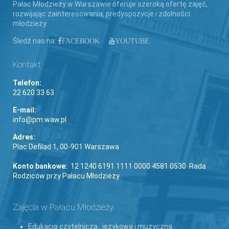
Pałac Młodzieży w Warszawie oferuje szeroką ofertę zajęć,
rozwijając zainteresowania, predyspozycje i zdolności
młodzieży.
Śledź nas na:
FACEBOOK
YOUTUBE
Kontakt
Telefon:
22 620 33 63
E-mail:
info@pm.waw.pl
Adres:
Plac Defilad 1, 00-901 Warszawa
Konto bankowe:
12 1240 6191 1111 0000 4581 0530 Rada
Rodziców przy Pałacu Młodzieży
Zajęcia w Pałacu Młodzieży
Edukacja czytelnicza , językowa i muzyczna