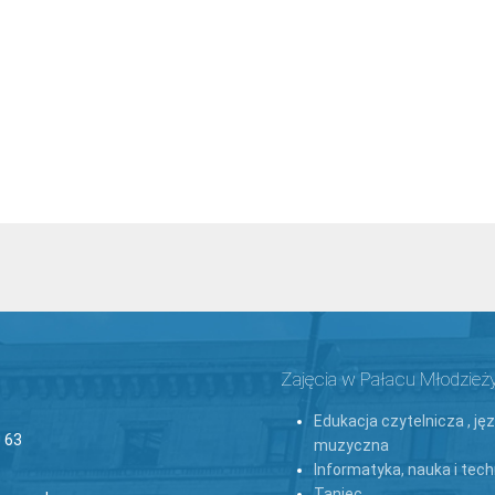
Zajęcia w Pałacu Młodzież
Edukacja czytelnicza , ję
 63
muzyczna
Informatyka, nauka i tech
Taniec