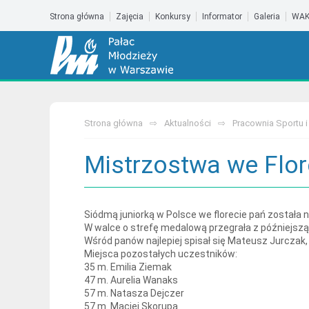
Strona główna
Zajęcia
Konkursy
Informator
Galeria
WAK
Strona główna
Aktualności
Pracownia Sportu i
Mistrzostwa we Flor
Siódmą juniorką w Polsce we florecie pań została n
W walce o strefę medalową przegrała z późniejszą 
Wśród panów najlepiej spisał się Mateusz Jurczak, 
Miejsca pozostałych uczestników:
35 m. Emilia Ziemak
47 m. Aurelia Wanaks
57 m. Natasza Dejczer
57 m. Maciej Skorupa