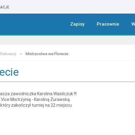
ACJE
Zapisy
Pracownie
W
 Rekreacji
Mistrzostwa we Florecie
ecie
asza zawodniczka Karolina Wasilczuk !!!
Vice Mistrzynią - Karoliną Żurawską.
który zakończył turniej na 22 miejscu.