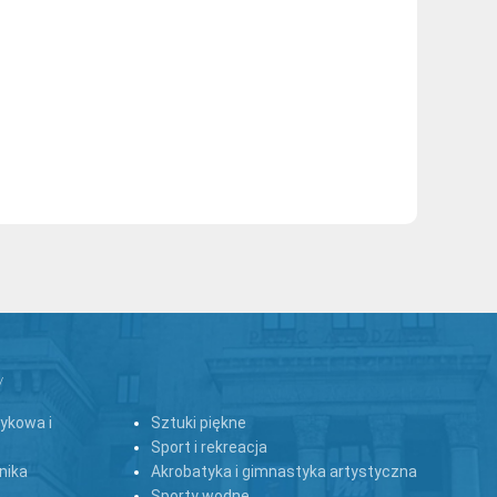
y
zykowa i
Sztuki piękne
Sport i rekreacja
nika
Akrobatyka i gimnastyka artystyczna
Sporty wodne